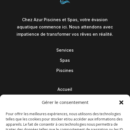
Chez Azur Piscines et Spas, votre évasion
aquatique commence ici. Nous attendons avec
impatience de transformer vos rêves en réalité.
Services
Spas
Piscines
Accueil
Contact
Gérer le consentement
Blog
Pour offrir les meilleures expériences, nous utilisons des technologies
telles que les cookies pour stocker et/ou accéder aux informations des
appareils. Le fait de consentir à ces technologies nous permettra de
traiter des données telles que le comportement de navigation ou les ID