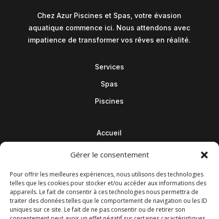
Chez Azur Piscines et Spas, votre évasion
aquatique commence ici. Nous attendons avec
impatience de transformer vos rêves en réalité.
Services
Spas
Piscines
Accueil
Contact
Gérer le consentement
Blog
Pour offrir les meilleures expériences, nous utilisons des technologies
telles que les cookies pour stocker et/ou accéder aux informations des
appareils. Le fait de consentir à ces technologies nous permettra de
traiter des données telles que le comportement de navigation ou les ID
uniques sur ce site. Le fait de ne pas consentir ou de retirer son
consentement peut avoir un effet négatif sur certaines caractéristiques