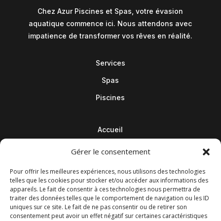
Chez Azur Piscines et Spas, votre évasion
aquatique commence ici. Nous attendons avec
impatience de transformer vos rêves en réalité.
Services
Spas
Piscines
Accueil
Contact
Gérer le consentement
Blog
Pour offrir les meilleures expériences, nous utilisons des technologies
telles que les cookies pour stocker et/ou accéder aux informations des
appareils. Le fait de consentir à ces technologies nous permettra de
traiter des données telles que le comportement de navigation ou les ID
uniques sur ce site. Le fait de ne pas consentir ou de retirer son
consentement peut avoir un effet négatif sur certaines caractéristiques