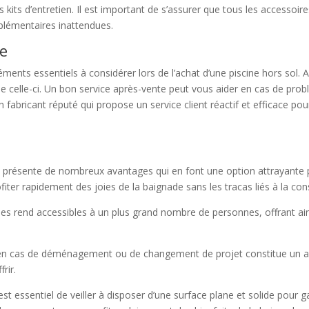
ts d’entretien. Il est important de s’assurer que tous les accessoires né
pplémentaires inattendues.
te
éments essentiels à considérer lors de l’achat d’une piscine hors sol. A
s de celle-ci. Un bon service après-vente peut vous aider en cas de pro
fabricant réputé qui propose un service client réactif et efficace pou
 sol présente de nombreux avantages qui en font une option attrayante 
fiter rapidement des joies de la baignade sans les tracas liés à la con
 les rend accessibles à un plus grand nombre de personnes, offrant ain
 en cas de déménagement ou de changement de projet constitue un ava
rir.
t essentiel de veiller à disposer d’une surface plane et solide pour gara