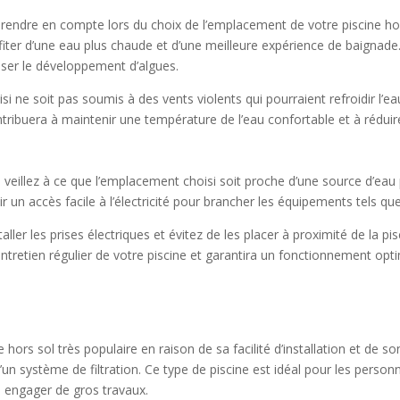
à prendre en compte lors du choix de l’emplacement de votre piscine ho
ofiter d’une eau plus chaude et d’une meilleure expérience de baigna
riser le développement d’algues.
ne soit pas soumis à des vents violents qui pourraient refroidir l’ea
tribuera à maintenir une température de l’eau confortable et à réduir
ol, veillez à ce que l’emplacement choisi soit proche d’une source d’eau 
un accès facile à l’électricité pour brancher les équipements tels que 
er les prises électriques et évitez de les placer à proximité de la pis
ra l’entretien régulier de votre piscine et garantira un fonctionnement o
hors sol très populaire en raison de sa facilité d’installation et de so
d’un système de filtration. Ce type de piscine est idéal pour les pers
s engager de gros travaux.