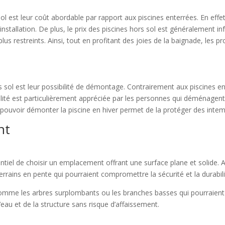
ol est leur coût abordable par rapport aux piscines enterrées. En effe
stallation. De plus, le prix des piscines hors sol est généralement inf
plus restreints. Ainsi, tout en profitant des joies de la baignade, les 
ol est leur possibilité de démontage. Contrairement aux piscines ent
bilité est particulièrement appréciée par les personnes qui déménage
e pouvoir démonter la piscine en hiver permet de la protéger des intem
nt
essentiel de choisir un emplacement offrant une surface plane et solide.
s terrains en pente qui pourraient compromettre la sécurité et la durabili
comme les arbres surplombants ou les branches basses qui pourraien
’eau et de la structure sans risque d’affaissement.