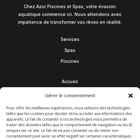
Chez Azur Piscines et Spas, votre évasion
aquatique commence ici. Nous attendons avec
impatience de transformer vos rêves en réalité.
Services
Spas
Piscines
Accueil
Contact
Gérer le consentement
Blog
Pour offrir les meilleures expériences, nous utilisons des technologies
telles que les cookies pour stocker et/ou accéder aux informations des
appareils. Le fait de consentir à ces technologies nous permettra de
traiter des données telles que le comportement de navigation ou les ID
uniques sur ce site. Le fait de ne pas consentir ou de retirer son
consentement peut avoir un effet négatif sur certaines caractéristiques