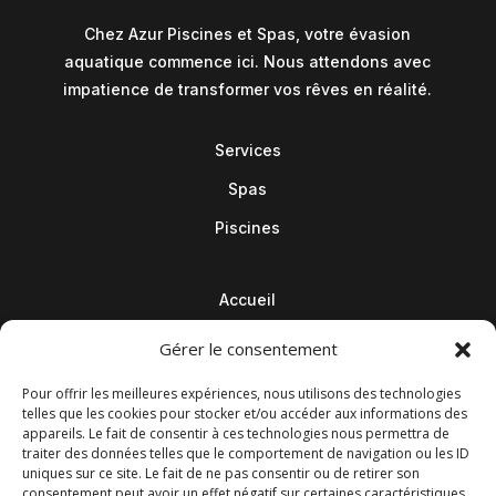
Chez Azur Piscines et Spas, votre évasion
aquatique commence ici. Nous attendons avec
impatience de transformer vos rêves en réalité.
Services
Spas
Piscines
Accueil
Contact
Gérer le consentement
Blog
Pour offrir les meilleures expériences, nous utilisons des technologies
telles que les cookies pour stocker et/ou accéder aux informations des
appareils. Le fait de consentir à ces technologies nous permettra de
traiter des données telles que le comportement de navigation ou les ID
uniques sur ce site. Le fait de ne pas consentir ou de retirer son
consentement peut avoir un effet négatif sur certaines caractéristiques