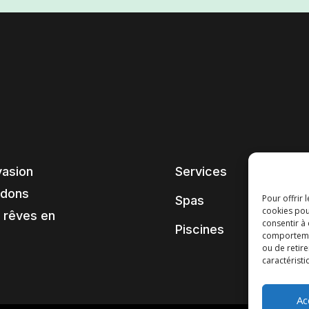
vasion
Services
ndons
Pour offrir 
Spas
cookies pou
 rêves en
consentir à
Piscines
comportement
ou de retire
caractéristi
Ac