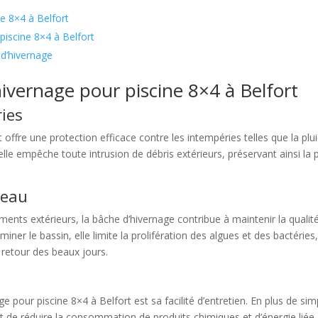
e 8×4 à Belfort
piscine 8×4 à Belfort
e d’hivernage
ivernage pour piscine 8×4 à Belfort
ries
ffre une protection efficace contre les intempéries telles que la pluie,
elle empêche toute intrusion de débris extérieurs, préservant ainsi la 
’eau
ments extérieurs, la bâche d’hivernage contribue à maintenir la qualité
er le bassin, elle limite la prolifération des algues et des bactéries, c
 retour des beaux jours.
our piscine 8×4 à Belfort est sa facilité d’entretien. En plus de simpl
de réduire la consommation de produits chimiques et d’énergie liée au