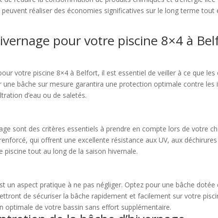
ne peuvent réaliser des économies significatives sur le long terme tou
ivernage pour votre piscine 8×4 à Bel
ur votre piscine 8×4 à Belfort, il est essentiel de veiller à ce que l
ur une bâche sur mesure garantira une protection optimale contre les
iltration d’eau ou de saletés.
rnage sont des critères essentiels à prendre en compte lors de votre c
 renforcé, qui offrent une excellente résistance aux UV, aux déchirure
 piscine tout au long de la saison hivernale.
e est un aspect pratique à ne pas négliger. Optez pour une bâche dotée
tront de sécuriser la bâche rapidement et facilement sur votre piscin
 optimale de votre bassin sans effort supplémentaire.