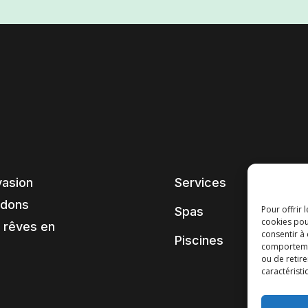
vasion
Services
ndons
Pour offrir 
Spas
cookies pou
 rêves en
consentir à
Piscines
comportement
ou de retire
caractéristi