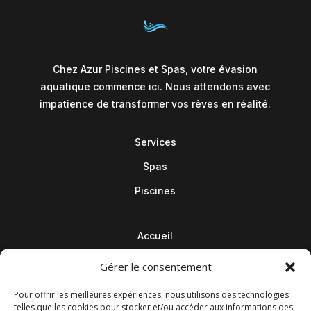
Chez Azur Piscines et Spas, votre évasion
aquatique commence ici. Nous attendons avec
impatience de transformer vos rêves en réalité.
Services
Spas
Piscines
Accueil
Contact
Gérer le consentement
Blog
Pour offrir les meilleures expériences, nous utilisons des technologies
telles que les cookies pour stocker et/ou accéder aux informations des