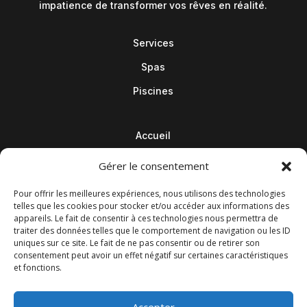
impatience de transformer vos rêves en réalité.
Services
Spas
Piscines
Accueil
Contact
Gérer le consentement
Blog
Pour offrir les meilleures expériences, nous utilisons des technologies
telles que les cookies pour stocker et/ou accéder aux informations des
appareils. Le fait de consentir à ces technologies nous permettra de
traiter des données telles que le comportement de navigation ou les ID
uniques sur ce site. Le fait de ne pas consentir ou de retirer son
consentement peut avoir un effet négatif sur certaines caractéristiques
et fonctions.
Accepter