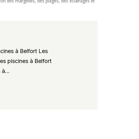
ation des margelles, des plages, des éclairages et
cines à Belfort Les
es piscines à Belfort
à...