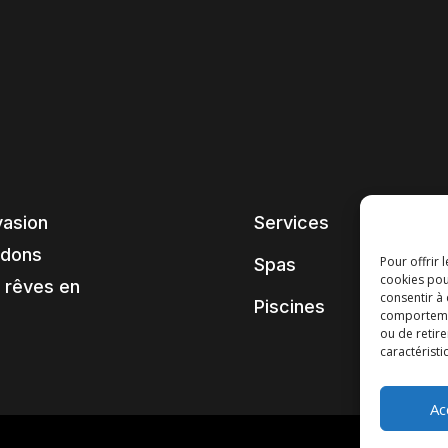
vasion
Services
ndons
Pour offrir 
Spas
cookies pou
 rêves en
consentir à
Piscines
comportement
ou de retire
caractéristi
Ac