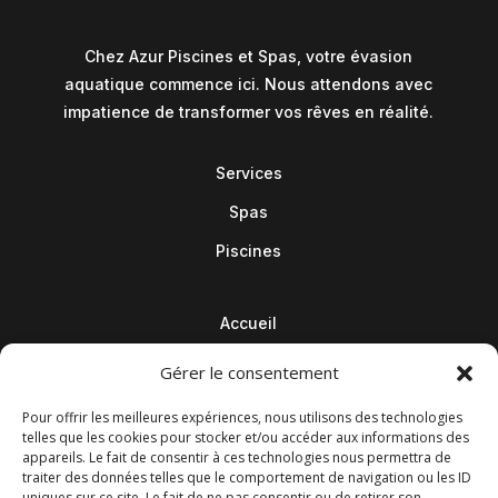
Chez Azur Piscines et Spas, votre évasion
aquatique commence ici. Nous attendons avec
impatience de transformer vos rêves en réalité.
Services
Spas
Piscines
Accueil
Contact
Gérer le consentement
Blog
Pour offrir les meilleures expériences, nous utilisons des technologies
telles que les cookies pour stocker et/ou accéder aux informations des
appareils. Le fait de consentir à ces technologies nous permettra de
traiter des données telles que le comportement de navigation ou les ID
uniques sur ce site. Le fait de ne pas consentir ou de retirer son