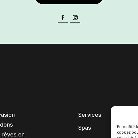
vasion
Services
ndons
Pour offrir 
Spas
cookies pou
 rêves en
consentir à