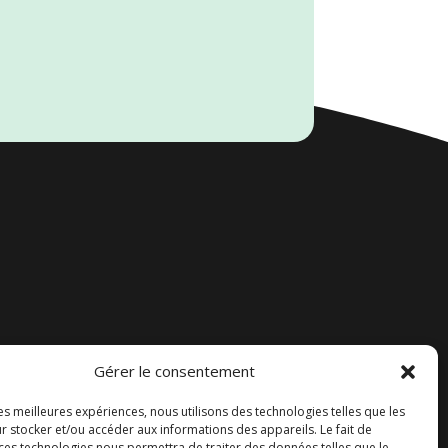
Gérer le consentement
Accueil
les meilleures expériences, nous utilisons des technologies telles que les
Contact
r stocker et/ou accéder aux informations des appareils. Le fait de
 ces technologies nous permettra de traiter des données telles que le