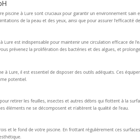
 pH
tre piscine à Lure sont cruciaux pour garantir un environnement sain e
ritations de la peau et des yeux, ainsi que pour assurer l’efficacité d
 à Lure est indispensable pour maintenir une circulation efficace de l’e
 vous prévenez la prolifération des bactéries et des algues, et prolonge
ine à Lure, il est essentiel de disposer des outils adéquats. Ces équi
ème potentiel.
ur retirer les feuilles, insectes et autres débris qui flottent à la surfa
es éléments ne se décomposent et n’altèrent la qualité de l’eau.
rois et le fond de votre piscine. En frottant régulièrement ces surface
esthétique.