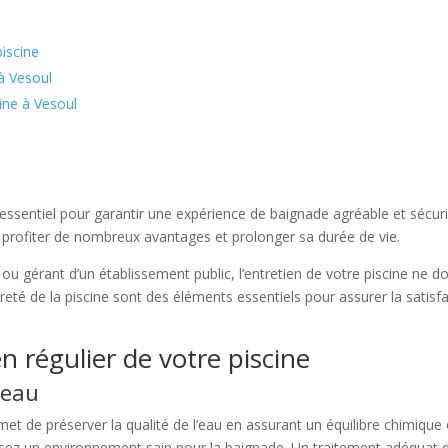
piscine
 à Vesoul
cine à Vesoul
t essentiel pour garantir une expérience de baignade agréable et sécur
z profiter de nombreux avantages et prolonger sa durée de vie.
u gérant d’un établissement public, l’entretien de votre piscine ne doit 
é de la piscine sont des éléments essentiels pour assurer la satisfac
n régulier de votre piscine
’eau
rmet de préserver la qualité de l’eau en assurant un équilibre chimique
tissez un environnement sain pour la baignade. Un traitement adéquat 