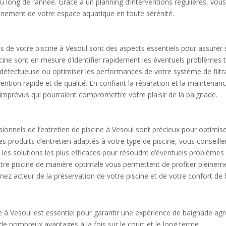
u long de l’année. Grâce à un planning d’interventions régulières, vou
leinement de votre espace aquatique en toute sérénité.
 de votre piscine à Vesoul sont des aspects essentiels pour assurer
iscine sont en mesure d’identifier rapidement les éventuels problèmes
e défectueuse ou optimiser les performances de votre système de filt
vention rapide et de qualité. En confiant la réparation et la maintenan
s imprévus qui pourraient compromettre votre plaisir de la baignade.
ionnels de l’entretien de piscine à Vesoul sont précieux pour optimiser 
s produits d’entretien adaptés à votre type de piscine, vous conseill
ers les solutions les plus efficaces pour résoudre d’éventuels problèm
tre piscine de manière optimale vous permettent de profiter pleinemen
nez acteur de la préservation de votre piscine et de votre confort de
ine à Vesoul est essentiel pour garantir une expérience de baignade agr
 de nombreux avantages à la fois sur le court et le long terme.