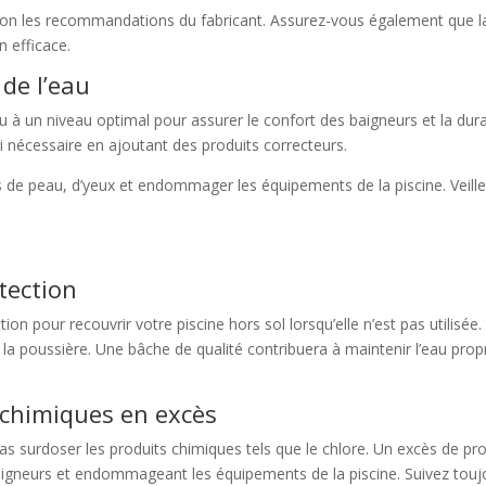
elon les recommandations du fabricant. Assurez-vous également que 
n efficace.
de l’eau
u à un niveau optimal pour assurer le confort des baigneurs et la durab
i nécessaire en ajoutant des produits correcteurs.
de peau, d’yeux et endommager les équipements de la piscine. Veillez 
tection
ion pour recouvrir votre piscine hors sol lorsqu’elle n’est pas utilisé
 ou la poussière. Une bâche de qualité contribuera à maintenir l’eau pr
s chimiques en excès
 pas surdoser les produits chimiques tels que le chlore. Un excès de pr
s baigneurs et endommageant les équipements de la piscine. Suivez tou