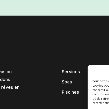
vasion
Services
ndons
Pour offrir 
Spas
cookies pou
 rêves en
consentir à
Piscines
comportement
ou de retire
caractéristi