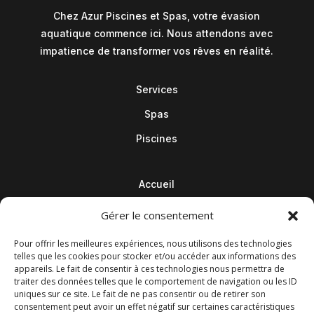
Chez Azur Piscines et Spas, votre évasion
aquatique commence ici. Nous attendons avec
impatience de transformer vos rêves en réalité.
Services
Spas
Piscines
Accueil
Contact
Gérer le consentement
Blog
Pour offrir les meilleures expériences, nous utilisons des technologies
telles que les cookies pour stocker et/ou accéder aux informations des
appareils. Le fait de consentir à ces technologies nous permettra de
traiter des données telles que le comportement de navigation ou les ID
uniques sur ce site. Le fait de ne pas consentir ou de retirer son
consentement peut avoir un effet négatif sur certaines caractéristiques