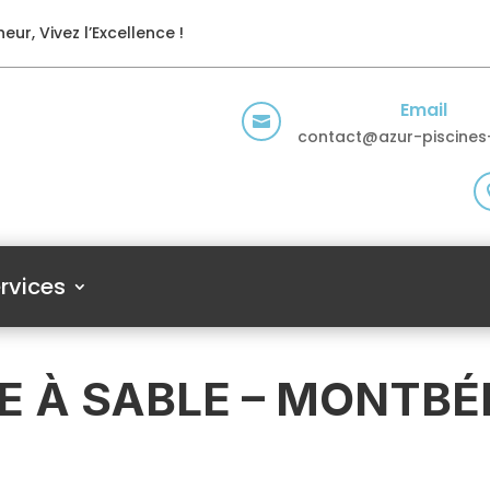
eur, Vivez l’Excellence !
Email

contact@azur-piscines-
rvices
RE À SABLE – MONTBÉ