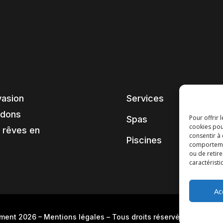
vasion
Services
ndons
Pour offrir 
Spas
cookies pou
 rêves en
consentir à
Piscines
comportement
ou de retire
caractéristi
Ac
pment 2026
–
Mentions légales
– Tous droits réservés –
Blog