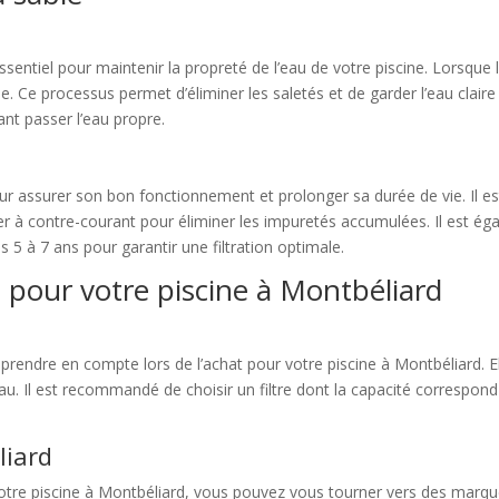
essentiel pour maintenir la propreté de l’eau de votre piscine. Lorsque l’
le. Ce processus permet d’éliminer les saletés et de garder l’eau clai
sant passer l’eau propre.
l pour assurer son bon fonctionnement et prolonger sa durée de vie. Il 
er à contre-courant pour éliminer les impuretés accumulées. Il est ég
es 5 à 7 ans pour garantir une filtration optimale.
le pour votre piscine à Montbéliard
 à prendre en compte lors de l’achat pour votre piscine à Montbéliard. E
l’eau. Il est recommandé de choisir un filtre dont la capacité correspo
liard
votre piscine à Montbéliard, vous pouvez vous tourner vers des marqu