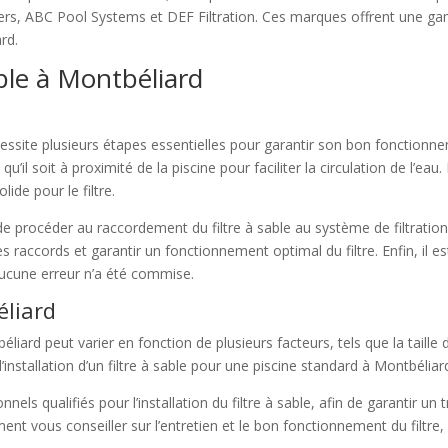
ters, ABC Pool Systems et DEF Filtration. Ces marques offrent une gam
rd.
sable à Montbéliard
écessite plusieurs étapes essentielles pour garantir son bon fonctionne
qu’il soit à proximité de la piscine pour faciliter la circulation de l’eau.
ide pour le filtre.
e procéder au raccordement du filtre à sable au système de filtration
des raccords et garantir un fonctionnement optimal du filtre. Enfin, i
’aucune erreur n’a été commise.
éliard
béliard peut varier en fonction de plusieurs facteurs, tels que la taille du
’installation d’un filtre à sable pour une piscine standard à Montbéliar
ls qualifiés pour l’installation du filtre à sable, afin de garantir un t
ent vous conseiller sur l’entretien et le bon fonctionnement du filtre,