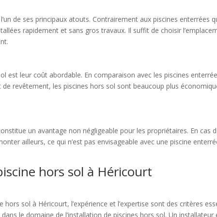
 est l’un de ses principaux atouts. Contrairement aux piscines enterrées
tallées rapidement et sans gros travaux. Il suffit de choisir l’emplac
nt.
sol est leur coût abordable. En comparaison avec les piscines enterré
 revêtement, les piscines hors sol sont beaucoup plus économiques. El
l constitue un avantage non négligeable pour les propriétaires. En 
onter ailleurs, ce qui n’est pas envisageable avec une piscine enterrée. C
piscine hors sol à Héricourt
e hors sol à Héricourt, l’expérience et l’expertise sont des critères 
dans le domaine de l’installation de piscines hors sol. Un installate