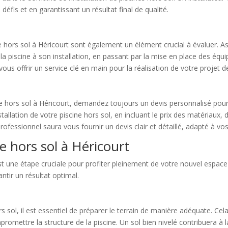
 défis et en garantissant un résultat final de qualité.
ine hors sol à Héricourt sont également un élément crucial à évaluer. 
la piscine à son installation, en passant par la mise en place des équ
us offrir un service clé en main pour la réalisation de votre projet de
e hors sol à Héricourt, demandez toujours un devis personnalisé pour 
stallation de votre piscine hors sol, en incluant le prix des matériaux
rofessionnel saura vous fournir un devis clair et détaillé, adapté à vo
ne hors sol à Héricourt
 est une étape cruciale pour profiter pleinement de votre nouvel espac
antir un résultat optimal.
rs sol, il est essentiel de préparer le terrain de manière adéquate. Cel
ettre la structure de la piscine. Un sol bien nivelé contribuera à la st