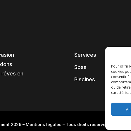
vasion
Services
ndons
Pour offrir 
Spas
cookies pou
 rêves en
consentir à
Piscines
comportement
ou de retire
caractéristi
Ac
pment 2026
–
Mentions légales
– Tous droits réservés –
Blog