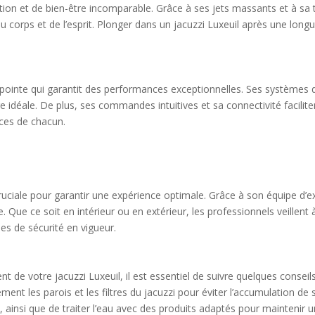
ation et de bien-être incomparable. Grâce à ses jets massants et à sa 
du corps et de l’esprit. Plonger dans un jacuzzi Luxeuil après une lon
 pointe qui garantit des performances exceptionnelles. Ses systèmes d
e idéale. De plus, ses commandes intuitives et sa connectivité facilite
nces de chacun.
 cruciale pour garantir une expérience optimale. Grâce à son équipe d’ex
 Que ce soit en intérieur ou en extérieur, les professionnels veillent 
s de sécurité en vigueur.
t de votre jacuzzi Luxeuil, il est essentiel de suivre quelques conseil
nt les parois et les filtres du jacuzzi pour éviter l’accumulation de s
au, ainsi que de traiter l’eau avec des produits adaptés pour maintenir 