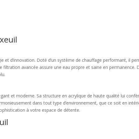
xeuil
gie et d’innovation. Doté d’un système de chauffage performant, il p
de filtration avancée assure une eau propre et saine en permanence. 
lu.
égant et moderne. Sa structure en acrylique de haute qualité lui confè
e harmonieusement dans tout type d’environnement, que ce soit en intéri
histication à votre espace de détente.
uil