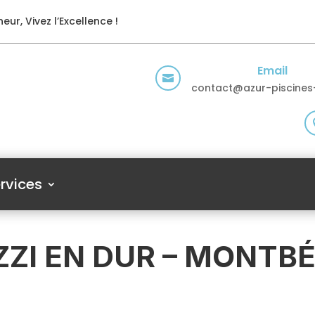
eur, Vivez l’Excellence !
Email

contact@azur-piscines-
rvices
ZI EN DUR – MONTB