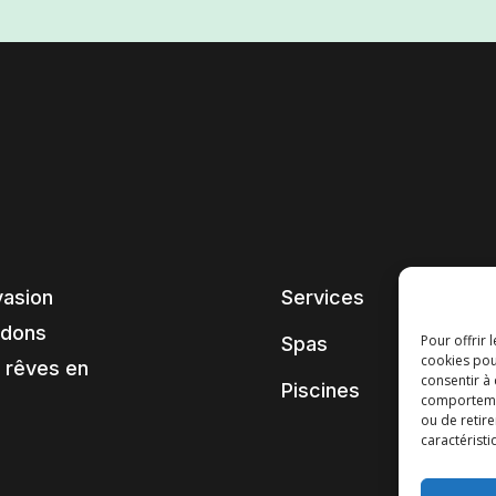
vasion
Services
ndons
Pour offrir 
Spas
cookies pou
 rêves en
consentir à
Piscines
comportement
ou de retire
caractéristi