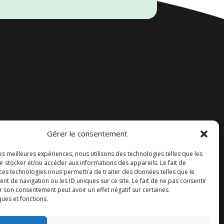
Gérer le consentement
Accueil
les meilleures expériences, nous utilisons des technologies telles que les
Contact
r stocker et/ou accéder aux informations des appareils. Le fait de
 ces technologies nous permettra de traiter des données telles que le
Blog
 de navigation ou les ID uniques sur ce site. Le fait de ne pas consentir
r son consentement peut avoir un effet négatif sur certaines
ques et fonctions.