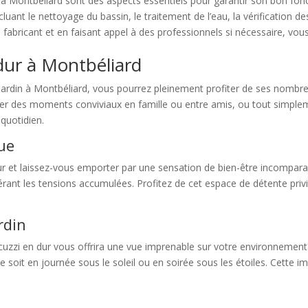
r à Montbéliard sont des aspects essentiels pour garantir son bon fo
ncluant le nettoyage du bassin, le traitement de l’eau, la vérification
 fabricant et en faisant appel à des professionnels si nécessaire, vou
 dur à Montbéliard
re jardin à Montbéliard, vous pourrez pleinement profiter de ses nomb
ger des moments conviviaux en famille ou entre amis, ou tout simplem
 quotidien.
ue
ur et laissez-vous emporter par une sensation de bien-être incompar
érant les tensions accumulées. Profitez de cet espace de détente priv
rdin
jacuzzi en dur vous offrira une vue imprenable sur votre environnemen
e soit en journée sous le soleil ou en soirée sous les étoiles. Cette 