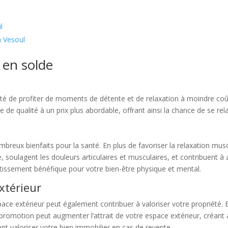
l
à Vesoul
 en solde
ilité de profiter de moments de détente et de relaxation à moindre coût
de qualité à un prix plus abordable, offrant ainsi la chance de se rela
ombreux bienfaits pour la santé. En plus de favoriser la relaxation musc
ine, soulagent les douleurs articulaires et musculaires, et contribuent 
stissement bénéfique pour votre bien-être physique et mental.
xtérieur
space extérieur peut également contribuer à valoriser votre propriété. 
n promotion peut augmenter l’attrait de votre espace extérieur, créant
ent valoriser votre bien immobilier en cas de revente.