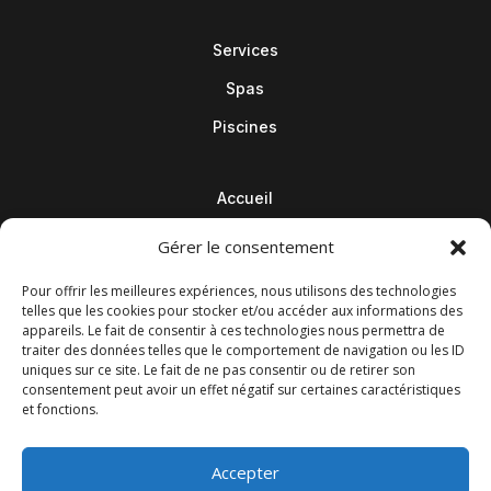
Services
Spas
Piscines
Accueil
Contact
Gérer le consentement
Blog
Pour offrir les meilleures expériences, nous utilisons des technologies
telles que les cookies pour stocker et/ou accéder aux informations des
appareils. Le fait de consentir à ces technologies nous permettra de
traiter des données telles que le comportement de navigation ou les ID
uniques sur ce site. Le fait de ne pas consentir ou de retirer son
consentement peut avoir un effet négatif sur certaines caractéristiques
et fonctions.
Accepter