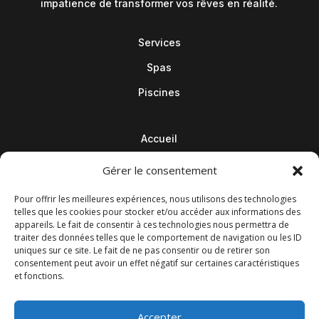
impatience de transformer vos rêves en réalité.
Services
Spas
Piscines
Accueil
Contact
Gérer le consentement
Blog
Pour offrir les meilleures expériences, nous utilisons des technologies
telles que les cookies pour stocker et/ou accéder aux informations des
appareils. Le fait de consentir à ces technologies nous permettra de
traiter des données telles que le comportement de navigation ou les ID
uniques sur ce site. Le fait de ne pas consentir ou de retirer son
consentement peut avoir un effet négatif sur certaines caractéristiques
et fonctions.
Accepter