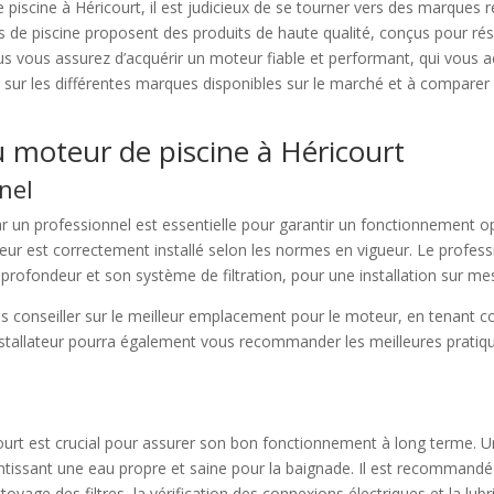
scine à Héricourt, il est judicieux de se tourner vers des marques reco
de piscine proposent des produits de haute qualité, conçus pour résis
us vous assurez d’acquérir un moteur fiable et performant, qui vous 
 sur les différentes marques disponibles sur le marché et à comparer le
du moteur de piscine à Héricourt
nel
par un professionnel est essentielle pour garantir un fonctionnement 
teur est correctement installé selon les normes en vigueur. Le profe
a profondeur et son système de filtration, pour une installation sur me
us conseiller sur le meilleur emplacement pour le moteur, en tenant co
l’installateur pourra également vous recommander les meilleures pratiq
court est crucial pour assurer son bon fonctionnement à long terme. 
tissant une eau propre et saine pour la baignade. Il est recommandé 
toyage des filtres, la vérification des connexions électriques et la lu