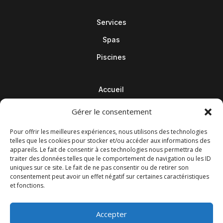
Services
Spas
Piscines
Accueil
Contact
Gérer le consentement
Blog
Pour offrir les meilleures expériences, nous utilisons des technologies
telles que les cookies pour stocker et/ou accéder aux informations des
appareils. Le fait de consentir à ces technologies nous permettra de
traiter des données telles que le comportement de navigation ou les ID
uniques sur ce site. Le fait de ne pas consentir ou de retirer son
consentement peut avoir un effet négatif sur certaines caractéristiques
et fonctions.
Accepter