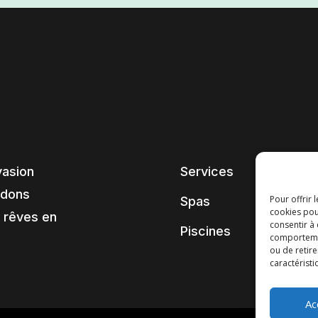
vasion
Services
ndons
Pour offrir 
Spas
cookies pou
 rêves en
consentir à
Piscines
comportement
ou de retire
caractéristi
Ac