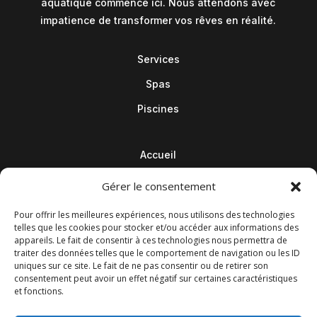
aquatique commence ici. Nous attendons avec
impatience de transformer vos rêves en réalité.
Services
Spas
Piscines
Accueil
Contact
Gérer le consentement
Blog
Pour offrir les meilleures expériences, nous utilisons des technologies
telles que les cookies pour stocker et/ou accéder aux informations des
appareils. Le fait de consentir à ces technologies nous permettra de
traiter des données telles que le comportement de navigation ou les ID
uniques sur ce site. Le fait de ne pas consentir ou de retirer son
consentement peut avoir un effet négatif sur certaines caractéristiques
et fonctions.