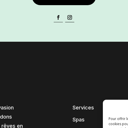
vasion
Services
ndons
Pour offrir 
Spas
cookies pou
 rêves en