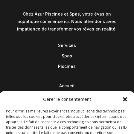
Chez Azur Piscines et Spas, votre évasion
aquatique commence ici. Nous attendons avec
impatience de transformer vos rêves en réalité.
Services
Spas
Piscines
Accueil
Contact
Gérer le consentement
Blog
Pour offrir les meilleures expériences, nous utilisons des technologies
telles que les cookies pour stocker et/ou accéder aux informations des
appareils. Le fait de consentir à ces technologies nous permettra de
traiter des données telles que le comportement de navigation ou les ID
uniques sur ce site. Le fait de ne pas consentir ou de retirer son