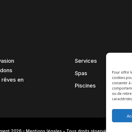
vasion
Services
ndons
Pour offrir 
Spas
cookies pou
 rêves en
consentir à
Piscines
comportement
ou de retire
caractéristi
Ac
pment 2026
–
Mentions légales
– Tous droits réservés –
Blog