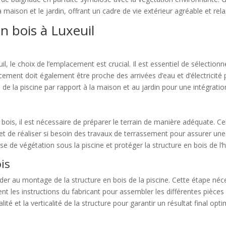
 maison et le jardin, offrant un cadre de vie extérieur agréable et rela
en bois à Luxeuil
uil, le choix de l’emplacement est crucial. Il est essentiel de sélection
ement doit également être proche des arrivées d’eau et d’électricité po
e la piscine par rapport à la maison et au jardin pour une intégrati
en bois, il est nécessaire de préparer le terrain de manière adéquate. C
sol et de réaliser si besoin des travaux de terrassement pour assurer 
usse de végétation sous la piscine et protéger la structure en bois de l’
is
céder au montage de la structure en bois de la piscine. Cette étape né
t les instructions du fabricant pour assembler les différentes pièces et
té et la verticalité de la structure pour garantir un résultat final opti