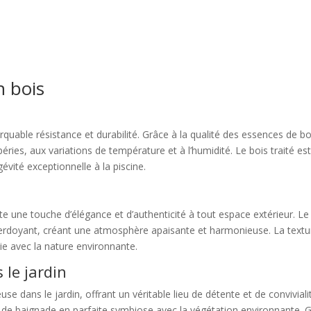
n bois
rquable résistance et durabilité. Grâce à la qualité des essences de bo
éries, aux variations de température et à l’humidité. Le bois traité e
vité exceptionnelle à la piscine.
rte une touche d’élégance et d’authenticité à tout espace extérieur. L
rdoyant, créant une atmosphère apaisante et harmonieuse. La texture 
ie avec la nature environnante.
le jardin
se dans le jardin, offrant un véritable lieu de détente et de convivial
de baignade en parfaite symbiose avec la végétation environnante. Grâ