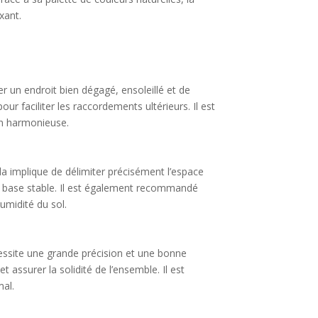
xant.
ner un endroit bien dégagé, ensoleillé et de
ur faciliter les raccordements ultérieurs. Il est
on harmonieuse.
ela implique de délimiter précisément l’espace
une base stable. Il est également recommandé
humidité du sol.
cessite une grande précision et une bonne
 assurer la solidité de l’ensemble. Il est
mal.