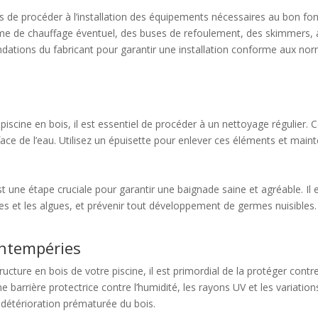
ps de procéder à l’installation des équipements nécessaires au bon fo
ème de chauffage éventuel, des buses de refoulement, des skimmers, 
andations du fabricant pour garantir une installation conforme aux nor
iscine en bois, il est essentiel de procéder à un nettoyage régulier. Cel
face de l’eau. Utilisez un épuisette pour enlever ces éléments et maint
est une étape cruciale pour garantir une baignade saine et agréable. I
ries et les algues, et prévenir tout développement de germes nuisibles.
intempéries
tructure en bois de votre piscine, il est primordial de la protéger cont
ne barrière protectrice contre l’humidité, les rayons UV et les variatio
 détérioration prématurée du bois.