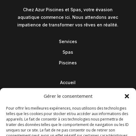
Chez Azur Piscines et Spas, votre évasion
aquatique commence ici. Nous attendons avec
impatience de transformer vos rêves en réalité.
Services
Spas
Piscines
Accueil
Contact
Gérer le consentement
Blog
Pour offrir les meilleures expériences, nous utilisons des technologies
telles que les cookies pour stocker et/ou accéder aux informations des
appareils. Le fait de consentir à ces technologies nous permettra de
traiter des données telles que le comportement de navigation ou les ID
uniques sur ce site. Le fait de ne pas consentir ou de retirer son
consentement peut avoir un effet négatif sur certaines caractéristiques