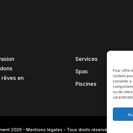
vasion
Services
ndons
Pour offrir 
Spas
cookies pou
 rêves en
consentir à
Piscines
comportement
ou de retire
caractéristi
Ac
pment 2026
–
Mentions légales
– Tous droits réservés –
Blog