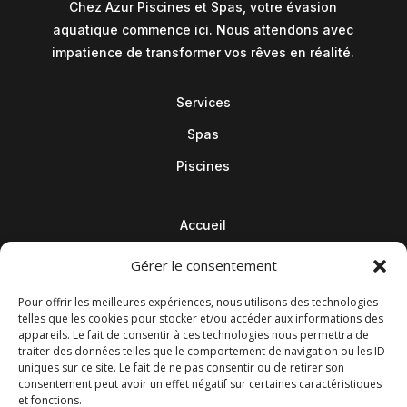
Chez Azur Piscines et Spas, votre évasion
aquatique commence ici. Nous attendons avec
impatience de transformer vos rêves en réalité.
Services
Spas
Piscines
Accueil
Contact
Gérer le consentement
Blog
Pour offrir les meilleures expériences, nous utilisons des technologies
telles que les cookies pour stocker et/ou accéder aux informations des
appareils. Le fait de consentir à ces technologies nous permettra de
traiter des données telles que le comportement de navigation ou les ID
uniques sur ce site. Le fait de ne pas consentir ou de retirer son
consentement peut avoir un effet négatif sur certaines caractéristiques
et fonctions.