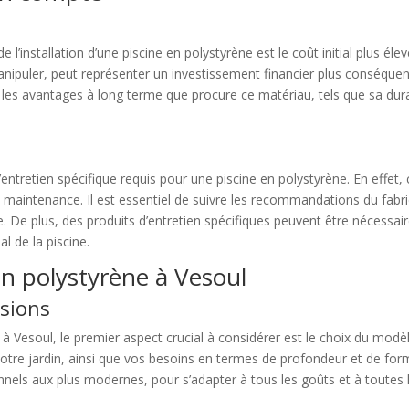
l’installation d’une piscine en polystyrène est le coût initial plus éle
 manipuler, peut représenter un investissement financier plus conséque
les avantages à long terme que procure ce matériau, tels que sa durabi
ntretien spécifique requis pour une piscine en polystyrène. En effet, 
a maintenance. Il est essentiel de suivre les recommandations du fabric
. De plus, des produits d’entretien spécifiques peuvent être nécessair
l de la piscine.
 en polystyrène à Vesoul
sions
e à Vesoul, le premier aspect crucial à considérer est le choix du modèl
tre jardin, ainsi que vos besoins en termes de profondeur et de form
onnels aux plus modernes, pour s’adapter à tous les goûts et à toutes 