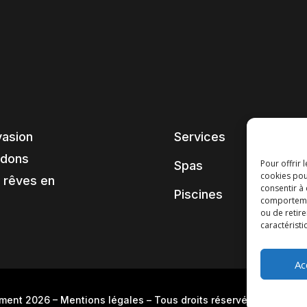
vasion
Services
ndons
Pour offrir 
Spas
cookies pou
 rêves en
consentir à
Piscines
comportement
ou de retire
caractéristi
Ac
pment 2026
–
Mentions légales
– Tous droits réservés –
Blog