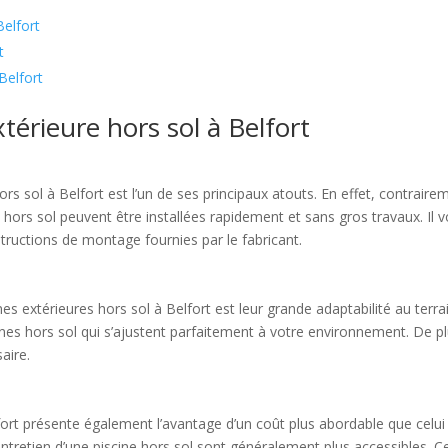
Belfort
t
 Belfort
térieure hors sol à Belfort
e hors sol à Belfort est l’un de ses principaux atouts. En effet, contrai
ors sol peuvent être installées rapidement et sans gros travaux. Il vo
structions de montage fournies par le fabricant.
 extérieures hors sol à Belfort est leur grande adaptabilité au terrain
scines hors sol qui s’ajustent parfaitement à votre environnement. De p
aire.
ort présente également l’avantage d’un coût plus abordable que celui d
d’entretien d’une piscine hors sol sont généralement plus accessibles. C