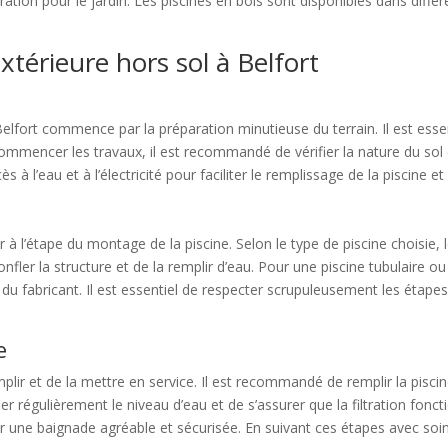
ration pour le jardin. Les piscines en bois sont disponibles dans diff
extérieure hors sol à Belfort
à Belfort commence par la préparation minutieuse du terrain. Il est ess
commencer les travaux, il est recommandé de vérifier la nature du sol et 
 l’eau et à l’électricité pour faciliter le remplissage de la piscine et
er à l’étape du montage de la piscine. Selon le type de piscine choisi
nfler la structure et de la remplir d’eau. Pour une piscine tubulaire ou
s du fabricant. Il est essentiel de respecter scrupuleusement les étapes
e
mplir et de la mettre en service. Il est recommandé de remplir la pisci
fier régulièrement le niveau d’eau et de s’assurer que la filtration fon
ntir une baignade agréable et sécurisée. En suivant ces étapes avec so