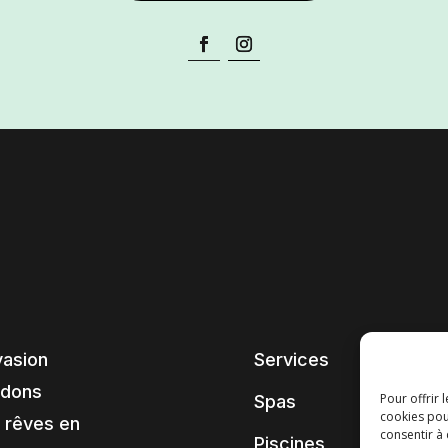
vasion
Services
ndons
Pour offrir 
Spas
cookies pou
 rêves en
consentir à
Piscines