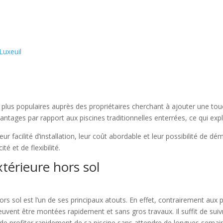
 Luxeuil
n plus populaires auprès des propriétaires cherchant à ajouter une to
ntages par rapport aux piscines traditionnelles enterrées, ce qui expli
leur facilité d’installation, leur coût abordable et leur possibilité de 
té et de flexibilité.
térieure hors sol
e hors sol est l’un de ses principaux atouts. En effet, contrairement au
uvent être montées rapidement et sans gros travaux. Il suffit de suivr
t de profiter rapidement de sa piscine sans attendre de longues semai