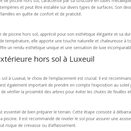
 de piscine hors sol, caractérisé par sa structure en tubes métalliques 
tempéries et peut être installée sur divers types de surfaces. Son desi
familles en quête de confort et de praticité.
e piscine hors sol, apprécié pour son esthétique élégante et sa durab
ns de température, elle apporte une touche naturelle et chaleureuse à to
ffre un rendu esthétique unique et une sensation de luxe incomparabl
extérieure hors sol à Luxeuil
ors sol à Luxeuil, le choix de l’emplacement est crucial. Il est recomma
e. Il est également important de prendre en compte l’exposition au sole
llé de vérifier la proximité des arbres pour éviter les chutes de feuilles 
t essentiel de bien préparer le terrain. Cette étape consiste à débarr
 piscine. Il est recommandé de niveler le sol pour assurer une assise 
out risque de crevasse ou d’affaissement.