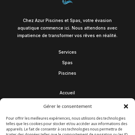
Chez Azur Piscines et Spas, votre évasion
aquatique commence ici. Nous attendons avec
impatience de transformer vos rêves en réalité.
Services
Spas
Piscines
Accueil
Contact
Gérer le consentement
Blog
Pour offrir les meilleures expériences, nous utilisons des technologies
telles que les cookies pour stocker et/ou accéder aux informations des
appareils. Le fait de consentir à ces technologies nous permettra de
traiter des données telles que le comportement de navigation ou les ID