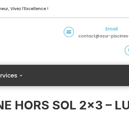
eur, Vivez l’Excellence !
Email

contact@azur-piscines-
rvices
NE HORS SOL 2×3 – L