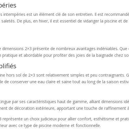
péries
es intempéries est un élément clé de son entretien. Il est recommandé d
 saletés. De plus, en hiver, il est essentiel de vidanger la piscine et d
de dimensions 2×3 présente de nombreux avantages indéniables. Que ce
n pratique et abordable pour profiter des joies de la baignade chez soi
lifiés
scine hors sol de 2×3 sont relativement simples et peu contraignants. 
ible de conserver une eau claire et saine tout au long de la saison estiv
distingue par ses caractéristiques haut de gamme, alliant dimensions id
ment de décoration extérieure, apportant une touche de raffinement à 
représente un choix judicieux pour allier confort, esthétisme et pratic
rieur avec ce type de piscine moderne et fonctionnelle.