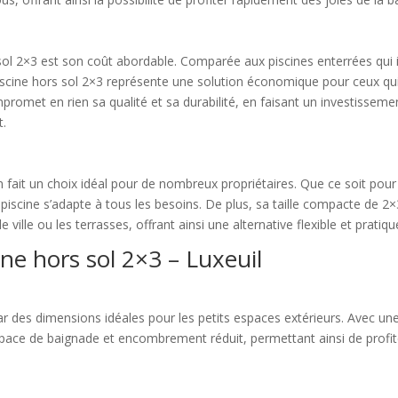
 sol 2×3 est son coût abordable. Comparée aux piscines enterrées qu
scine hors sol 2×3 représente une solution économique pour ceux qui
promet en rien sa qualité et sa durabilité, en faisant un investissemen
t.
en fait un choix idéal pour de nombreux propriétaires. Que ce soit pour
scine s’adapte à tous les besoins. De plus, sa taille compacte de 2×
 ville ou les terrasses, offrant ainsi une alternative flexible et pratiqu
ine hors sol 2×3 – Luxeuil
par des dimensions idéales pour les petits espaces extérieurs. Avec u
space de baignade et encombrement réduit, permettant ainsi de profi