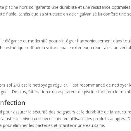
e piscine hors sol garantit une durabilité et une résistance optimales
fiable, tandis que sa structure en acier galvanisé lui confère une sol
allie élégance et modernité pour s’intégrer harmonieusement dans tout
 esthétique raffinée à votre espace extérieur, créant ainsi un véritable
ors sol 2×3 est le nettoyage régulier. Il est recommandé de nettoyer les
ues. De plus, l’utilisation d’un aspirateur de piscine facilitera le maint
infection
al pour assurer la sécurité des baigneurs et la durabilité de la struct
 d’ajuster les niveaux si nécessaire en utilisant des produits adaptés. De
e pour éliminer les bactéries et maintenir une eau saine.