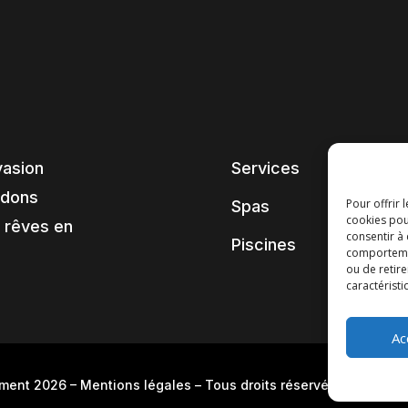
vasion
Services
ndons
Pour offrir 
Spas
cookies pou
 rêves en
consentir à
Piscines
comportement
ou de retire
caractéristi
Ac
pment 2026
–
Mentions légales
– Tous droits réservés –
Blog