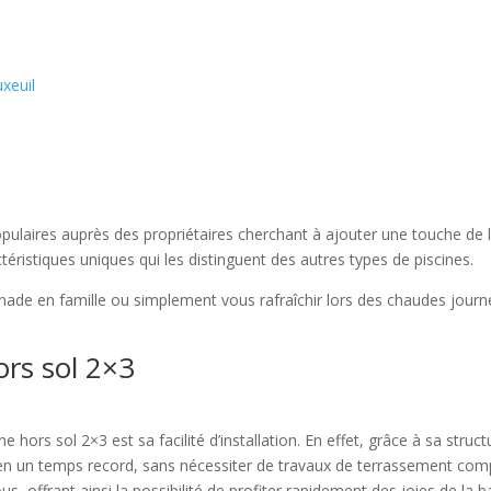
uxeuil
opulaires auprès des propriétaires cherchant à ajouter une touche de l
éristiques uniques qui les distinguent des autres types de piscines.
gnade en famille ou simplement vous rafraîchir lors des chaudes journé
ors sol 2×3
cine hors sol 2×3 est sa facilité d’installation. En effet, grâce à sa s
ine en un temps record, sans nécessiter de travaux de terrassement co
tous, offrant ainsi la possibilité de profiter rapidement des joies de la 