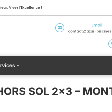
eur, Vivez l’Excellence !
Email

contact@azur-piscines-
rvices
 HORS SOL 2×3 – MON