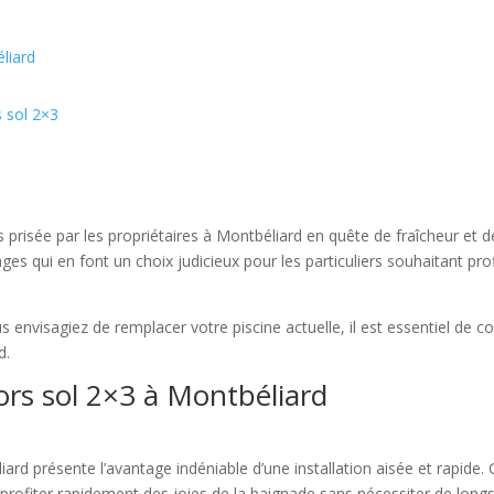
liard
s sol 2×3
s prisée par les propriétaires à Montbéliard en quête de fraîcheur et 
 qui en font un choix judicieux pour les particuliers souhaitant profi
envisagiez de remplacer votre piscine actuelle, il est essentiel de co
d.
ors sol 2×3 à Montbéliard
ard présente l’avantage indéniable d’une installation aisée et rapide.
profiter rapidement des joies de la baignade sans nécessiter de longs 