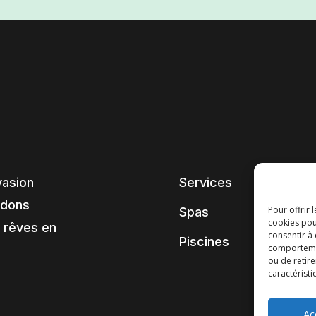
vasion
Services
ndons
Pour offrir 
Spas
cookies pou
 rêves en
consentir à
Piscines
comportement
ou de retire
caractéristi
Ac