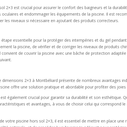
ol 2×3 est crucial pour assurer le confort des baigneurs et la durabili
es oculaires et endommager les équipements de la piscine. Il est reco
ster les niveaux si nécessaire en ajoutant des produits correcteurs.
e étape essentielle pour la protéger des intempéries et du gel pendant
sement la piscine, de vérifier et de corriger les niveaux de produits ch
il convient de couvrir la piscine avec une bâche de protection adapté
uivant.
de dimensions 2×3 à Montbéliard présente de nombreux avantages indén
piscine offre une solution pratique et abordable pour profiter des joies
est également crucial pour garantir sa durabilité et son esthétique. Qu
actéristiques et avantages, à vous de choisir celui qui correspond l
de votre piscine hors sol 2×3, il est essentiel de mettre en place une 