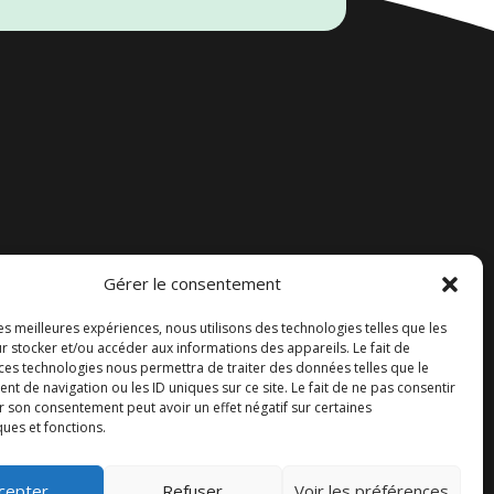
Gérer le consentement
Accueil
les meilleures expériences, nous utilisons des technologies telles que les
Contact
r stocker et/ou accéder aux informations des appareils. Le fait de
 ces technologies nous permettra de traiter des données telles que le
Blog
 de navigation ou les ID uniques sur ce site. Le fait de ne pas consentir
r son consentement peut avoir un effet négatif sur certaines
ques et fonctions.
cepter
Refuser
Voir les préférences