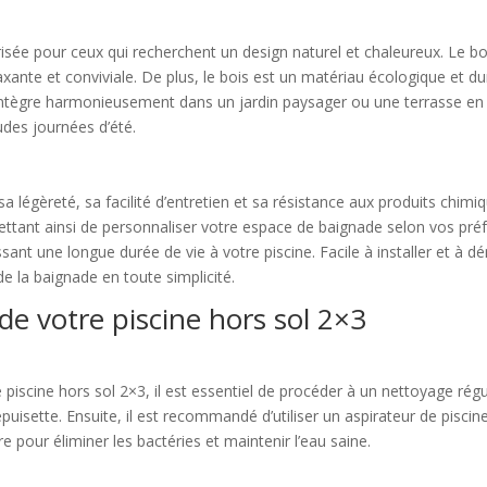
prisée pour ceux qui recherchent un design naturel et chaleureux. Le b
nte et conviviale. De plus, le bois est un matériau écologique et dur
’intègre harmonieusement dans un jardin paysager ou une terrasse en bo
udes journées d’été.
sa légèreté, sa facilité d’entretien et sa résistance aux produits chi
mettant ainsi de personnaliser votre espace de baignade selon vos pr
sant une longue durée de vie à votre piscine. Facile à installer et à 
de la baignade en toute simplicité.
e votre piscine hors sol 2×3
piscine hors sol 2×3, il est essentiel de procéder à un nettoyage réguli
 épuisette. Ensuite, il est recommandé d’utiliser un aspirateur de piscin
pour éliminer les bactéries et maintenir l’eau saine.