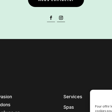
vasion
Services
ndons
Pour offrir 
Spas
cookies pou