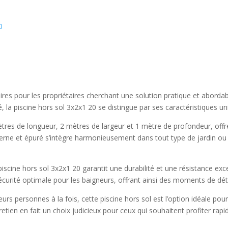
0
ires pour les propriétaires cherchant une solution pratique et abordab
, la piscine hors sol 3x2x1 20 se distingue par ses caractéristiques u
res de longueur, 2 mètres de largeur et 1 mètre de profondeur, offre
derne et épuré s’intègre harmonieusement dans tout type de jardin ou 
iscine hors sol 3x2x1 20 garantit une durabilité et une résistance exc
écurité optimale pour les baigneurs, offrant ainsi des moments de déten
ieurs personnes à la fois, cette piscine hors sol est l’option idéale p
ntretien en fait un choix judicieux pour ceux qui souhaitent profiter ra