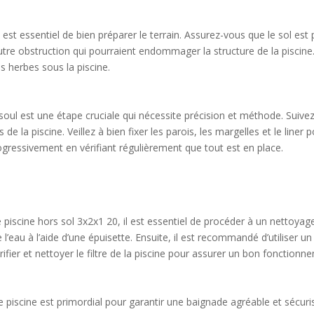
st essentiel de bien préparer le terrain. Assurez-vous que le sol est pa
e autre obstruction qui pourraient endommager la structure de la pisci
s herbes sous la piscine.
oul est une étape cruciale qui nécessite précision et méthode. Suivez
de la piscine. Veillez à bien fixer les parois, les margelles et le liner 
gressivement en vérifiant régulièrement que tout est en place.
piscine hors sol 3x2x1 20, il est essentiel de procéder à un nettoyage r
 l’eau à l’aide d’une épuisette. Ensuite, il est recommandé d’utiliser u
érifier et nettoyer le filtre de la piscine pour assurer un bon fonction
re piscine est primordial pour garantir une baignade agréable et sécuri