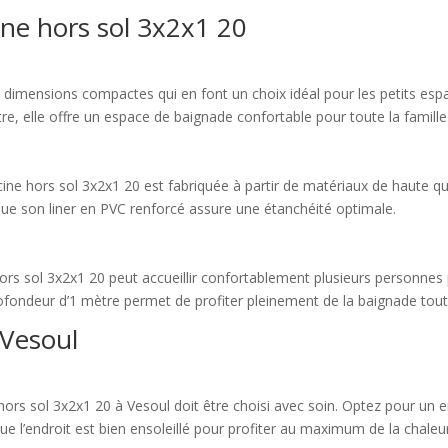
cine hors sol 3x2x1 20
s dimensions compactes qui en font un choix idéal pour les petits es
e, elle offre un espace de baignade confortable pour toute la famille
iscine hors sol 3x2x1 20 est fabriquée à partir de matériaux de haute qu
 que son liner en PVC renforcé assure une étanchéité optimale.
e hors sol 3x2x1 20 peut accueillir confortablement plusieurs person
ofondeur d’1 mètre permet de profiter pleinement de la baignade tout e
à Vesoul
hors sol 3x2x1 20 à Vesoul doit être choisi avec soin. Optez pour un en
ue l’endroit est bien ensoleillé pour profiter au maximum de la chaleur d