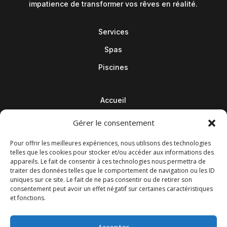
impatience de transformer vos rêves en réalité.
Services
Spas
Piscines
Accueil
Contact
Gérer le consentement
Blog
Pour offrir les meilleures expériences, nous utilisons des technologies
telles que les cookies pour stocker et/ou accéder aux informations des
appareils. Le fait de consentir à ces technologies nous permettra de
traiter des données telles que le comportement de navigation ou les ID
uniques sur ce site. Le fait de ne pas consentir ou de retirer son
consentement peut avoir un effet négatif sur certaines caractéristiques
et fonctions.
Accepter