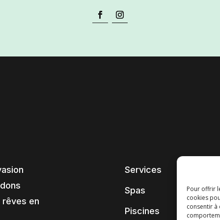
vasion
Services
ndons
Pour offrir 
Spas
cookies pou
 rêves en
consentir à
Piscines
comportement