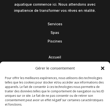
aquatique commence ici. Nous attendons avec
impatience de transformer vos rêves en réalité.
Services
Spas
Piscines
Accueil
Contact
Gérer le consentement
Blog
Pour offrir les meilleures expériences, nous utilisons des technologies
telles que les cookies pour stocker et/ou accéder aux informations des
appareils. Le fait de consentir à ces technologies nous permettra de
traiter des données telles que le comportement de navigation ou les ID
uniques sur ce site. Le fait de ne pas consentir ou de retirer son
consentement peut avoir un effet négatif sur certaines caractéristiques
et fonctions.