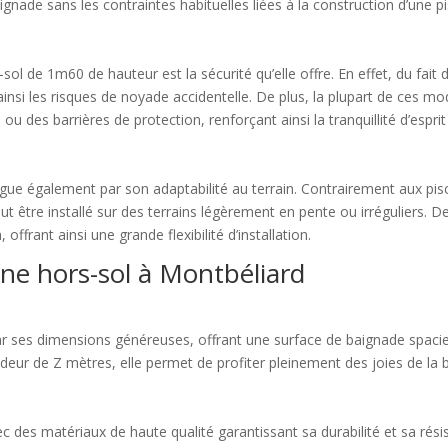
gnade sans les contraintes habituelles liées à la construction d’une pi
ol de 1m60 de hauteur est la sécurité qu’elle offre. En effet, du fait de
 ainsi les risques de noyade accidentelle. De plus, la plupart de ces 
 des barrières de protection, renforçant ainsi la tranquillité d’esprit
gue également par son adaptabilité au terrain. Contrairement aux pisc
eut être installé sur des terrains légèrement en pente ou irréguliers. D
offrant ainsi une grande flexibilité d’installation.
cine hors-sol à Montbéliard
par ses dimensions généreuses, offrant une surface de baignade spacie
eur de Z mètres, elle permet de profiter pleinement des joies de la ba
c des matériaux de haute qualité garantissant sa durabilité et sa rés