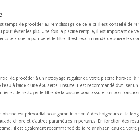
e
est temps de procéder au remplissage de celle-ci. Il est conseillé de re
 pour éviter les plis. Une fois la piscine remplie, il est important de
nts tels que la pompe et le filtre. Il est recommandé de suivre les co
entiel de procéder à un nettoyage régulier de votre piscine hors-sol à M
 l’eau à l’aide d’une épuisette. Ensuite, il est recommandé d’utiliser u
vérifier et de nettoyer le filtre de la piscine pour assurer un bon fonct
re piscine est primordial pour garantir la santé des baigneurs et la long
aux de chlore et d’autres paramètres importants. En fonction des résul
optimal. Il est également recommandé de faire analyser l’eau de votr