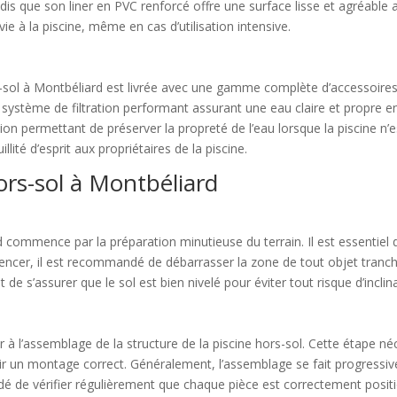
ndis que son liner en PVC renforcé offre une surface lisse et agréable
e à la piscine, même en cas d’utilisation intensive.
ors-sol à Montbéliard est livrée avec une gamme complète d’accessoir
système de filtration performant assurant une eau claire et propre en
tion permettant de préserver la propreté de l’eau lorsque la piscine n’e
llité d’esprit aux propriétaires de la piscine.
hors-sol à Montbéliard
rd commence par la préparation minutieuse du terrain. Il est essentiel
ommencer, il est recommandé de débarrasser la zone de tout objet tran
 de s’assurer que le sol est bien nivelé pour éviter tout risque d’inclina
er à l’assemblage de la structure de la piscine hors-sol. Cette étape n
ntir un montage correct. Généralement, l’assemblage se fait progressiv
dé de vérifier régulièrement que chaque pièce est correctement positio