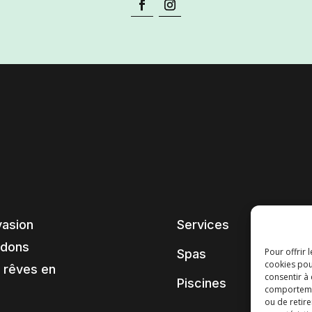
vasion
Services
ndons
Pour offrir 
Spas
cookies pou
 rêves en
consentir à
Piscines
comportement
ou de retire