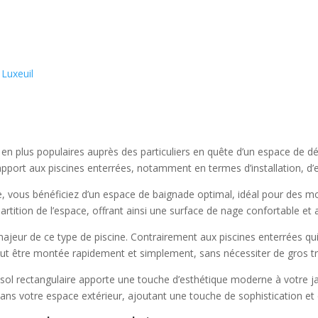
 Luxeuil
 en plus populaires auprès des particuliers en quête d’un espace de dét
port aux piscines enterrées, notamment en termes d’installation, d’es
re, vous bénéficiez d’un espace de baignade optimal, idéal pour des m
rtition de l’espace, offrant ainsi une surface de nage confortable et 
t majeur de ce type de piscine. Contrairement aux piscines enterrées q
peut être montée rapidement et simplement, sans nécessiter de gros t
s sol rectangulaire apporte une touche d’esthétique moderne à votre j
s votre espace extérieur, ajoutant une touche de sophistication et d