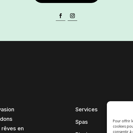
vasion
Services
ndons
Pour offrir 
Spas
cookies pou
 rêves en
consentir à