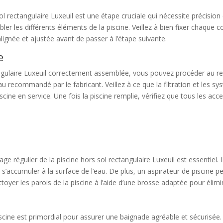
ol rectangulaire Luxeuil est une étape cruciale qui nécessite précisio
ler les différents éléments de la piscine. Veillez à bien fixer chaque 
lignée et ajustée avant de passer à l’étape suivante.
e
tangulaire Luxeuil correctement assemblée, vous pouvez procéder au rem
au recommandé par le fabricant. Veillez à ce que la filtration et les s
ine en service. Une fois la piscine remplie, vérifiez que tous les acc
.
ge régulier de la piscine hors sol rectangulaire Luxeuil est essentiel. 
 s’accumuler à la surface de l’eau. De plus, un aspirateur de piscine pe
oyer les parois de la piscine à l’aide d’une brosse adaptée pour élimin
 piscine est primordial pour assurer une baignade agréable et sécurisée