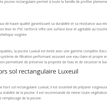
e piscine rectangulaire permet à toute la famille de profiter pleinem
aux de haute qualité garantissant sa durabilité et sa résistance aux i
son liner en PVC renforcé offre une surface lisse et agréable au touch
sthétique soignée.
quables, la piscine Luxeuil est livrée avec une gamme complète d’acce
système de filtration performant assurant une eau claire et propre en
tion permettant de préserver la propreté de l’eau et de sécuriser le ba
hors sol rectangulaire Luxeuil
ne hors sol rectangulaire Luxeuil, il est essentiel de préparer soigne
la stabilité de la piscine. Il est recommandé de retirer toute végétation
le remplissage de la piscine.