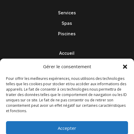
Services
Spas
Piscines
Accueil
Contact
Gérer le consentement
Blog
Pour offrir les meilleures expériences, nous utilisons des technologies
telles que les cookies pour stocker et/ou accéder aux informations des
appareils. Le fait de consentir à ces technologies nous permettra de
traiter des données telles que le comportement de navigation ou les ID
uniques sur ce site. Le fait de ne pas consentir ou de retirer son
consentement peut avoir un effet négatif sur certaines caractéristiques
et fonctions.
Accepter