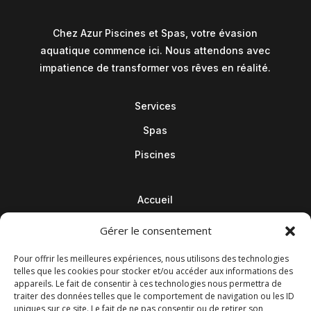
Chez Azur Piscines et Spas, votre évasion
aquatique commence ici. Nous attendons avec
impatience de transformer vos rêves en réalité.
Services
Spas
Piscines
Accueil
Contact
Gérer le consentement
Blog
Pour offrir les meilleures expériences, nous utilisons des technologies
telles que les cookies pour stocker et/ou accéder aux informations des
appareils. Le fait de consentir à ces technologies nous permettra de
traiter des données telles que le comportement de navigation ou les ID
uniques sur ce site. Le fait de ne pas consentir ou de retirer son