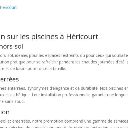
Héricourt
 sur les piscines à Héricourt
 hors-sol
 hors-sol, idéales pour les espaces restreints ou pour ceux qui souhait
solution pratique pour se rafraîchir pendant les chaudes journées d’ét
e et de loisirs pour toute la famille.
terrées
s enterrées, synonymes d’élégance et de durabilité. Nos piscines ent
x et esthétique. Leur installation professionnelle garantit une longue 
ne sans souci.
tion
ors-sol et enterrées, notre promotion comprend une gamme de services
e votre piscine, de conseils personnalisés pour son entretien et de gara