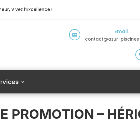
eur, Vivez l’Excellence !
Email

contact@azur-piscines-
rvices
NE PROMOTION – HÉR